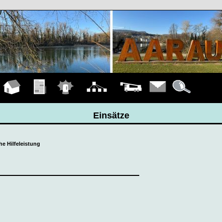
Hauptseite
Übungen
Einsätze
Organigramm
Fahrzeuge
Kontakt
Details
Einsätze
he Hilfeleistung