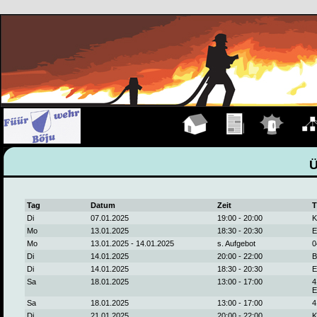
Hauptseite
Übungen
Einsätze
Organ
Tag
Datum
Zeit
T
Di
07.01.2025
19:00 - 20:00
K
Mo
13.01.2025
18:30 - 20:30
E
Mo
13.01.2025 - 14.01.2025
s. Aufgebot
0
Di
14.01.2025
20:00 - 22:00
B
Di
14.01.2025
18:30 - 20:30
E
Sa
18.01.2025
13:00 - 17:00
4
E
Sa
18.01.2025
13:00 - 17:00
4
Di
21.01.2025
20:00 - 22:00
K