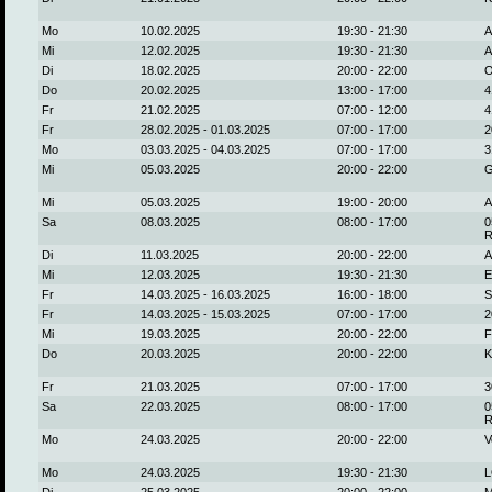
Mo
10.02.2025
19:30 - 21:30
A
Mi
12.02.2025
19:30 - 21:30
A
Di
18.02.2025
20:00 - 22:00
O
Do
20.02.2025
13:00 - 17:00
4
Fr
21.02.2025
07:00 - 12:00
4
Fr
28.02.2025 - 01.03.2025
07:00 - 17:00
2
Mo
03.03.2025 - 04.03.2025
07:00 - 17:00
3
Mi
05.03.2025
20:00 - 22:00
G
Mi
05.03.2025
19:00 - 20:00
A
Sa
08.03.2025
08:00 - 17:00
0
R
Di
11.03.2025
20:00 - 22:00
A
Mi
12.03.2025
19:30 - 21:30
E
Fr
14.03.2025 - 16.03.2025
16:00 - 18:00
S
Fr
14.03.2025 - 15.03.2025
07:00 - 17:00
2
Mi
19.03.2025
20:00 - 22:00
F
Do
20.03.2025
20:00 - 22:00
K
Fr
21.03.2025
07:00 - 17:00
3
Sa
22.03.2025
08:00 - 17:00
0
R
Mo
24.03.2025
20:00 - 22:00
V
Mo
24.03.2025
19:30 - 21:30
L