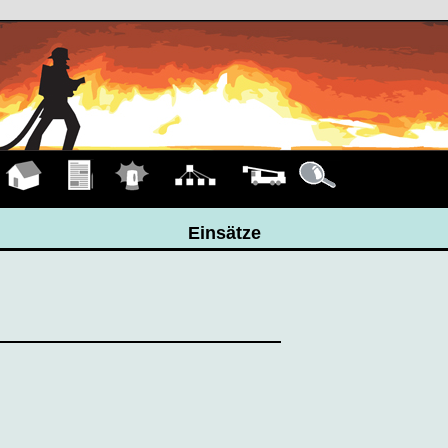
Hauptseite
Übungen
Einsätze
Organigramm
Fahrzeuge
Details
Einsätze