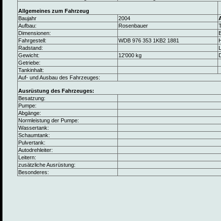
Allgemeines zum Fahrzeug
Baujahr
2004
Aufbau:
Rosenbauer
Dimensionen:
B
Fahrgestell:
WDB 976 353 1KB2 1881
Radstand:
L
Gewicht:
12'000 kg
Getriebe:
Tankinhalt:
Auf- und Ausbau des Fahrzeuges:
Ausrüstung des Fahrzeuges:
Besatzung:
Pumpe:
Abgänge:
Normleistung der Pumpe:
Wassertank:
Schaumtank:
Pulvertank:
Autodrehleiter:
Leitern:
zusätzliche Ausrüstung:
Besonderes: