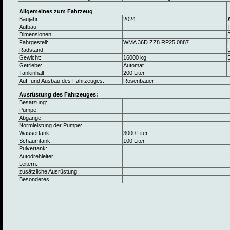
Allgemeines zum Fahrzeug
Baujahr
2024
Aufbau:
Dimensionen:
B
Fahrgestell:
WMA 36D ZZ8 RP25 0887
Radstand:
L
Gewicht:
16000 kg
Getriebe:
Automat
Tankinhalt:
200 Liter
Auf- und Ausbau des Fahrzeuges:
Rosenbauer
Ausrüstung des Fahrzeuges:
Besatzung:
Pumpe:
Abgänge:
Normleistung der Pumpe:
Wassertank:
3000 Liter
Schaumtank:
100 Liter
Pulvertank:
Autodrehleiter:
Leitern:
zusätzliche Ausrüstung:
Besonderes: