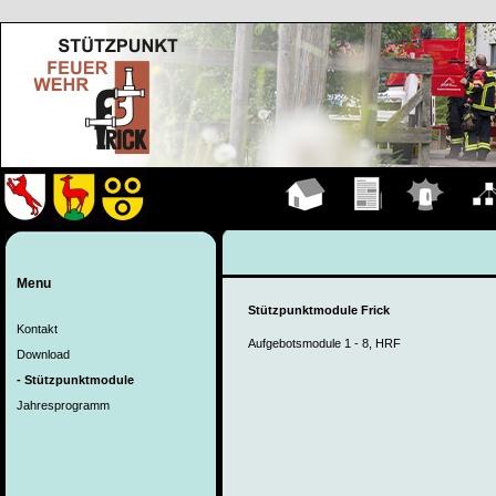
Hauptseite
Übungen
Einsätze
Organ
Menu
Stützpunktmodule Frick
Kontakt
Aufgebotsmodule 1 - 8, HRF
Download
- Stützpunktmodule
Jahresprogramm