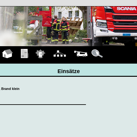
Hauptseite
Übungen
Einsätze
Organigramm
Fahrzeuge
Details
Einsätze
, Brand klein