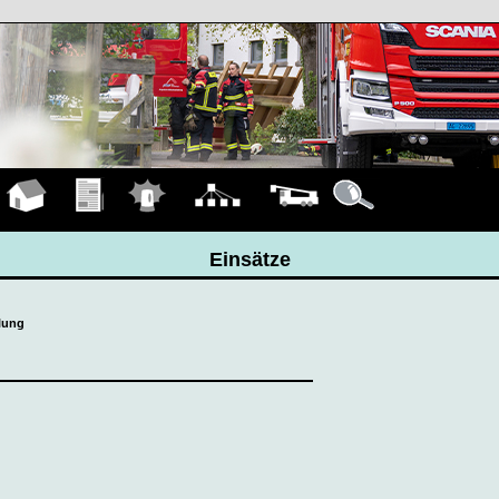
Hauptseite
Übungen
Einsätze
Organigramm
Fahrzeuge
Details
Einsätze
elung