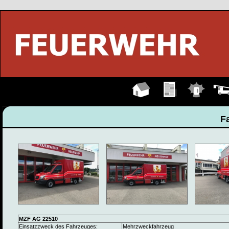
Hauptseite
Übungen
Einsätze
Fahrz
F
MZF AG 22510
Einsatzzweck des Fahrzeuges:
Mehrzweckfahrzeug