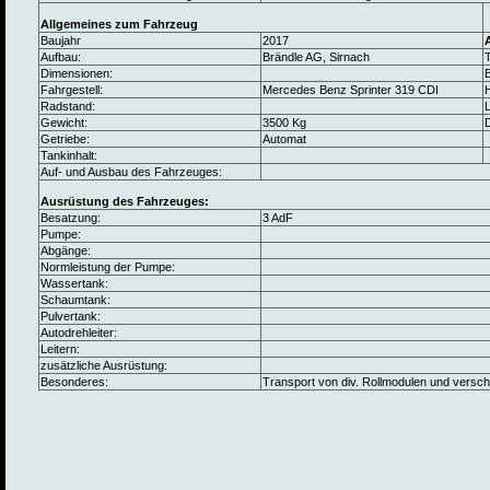
Allgemeines zum Fahrzeug
Baujahr
2017
Aufbau:
Brändle AG, Sirnach
Dimensionen:
B
Fahrgestell:
Mercedes Benz Sprinter 319 CDI
Radstand:
L
Gewicht:
3500 Kg
Getriebe:
Automat
Tankinhalt:
Auf- und Ausbau des Fahrzeuges:
Ausrüstung des Fahrzeuges:
Besatzung:
3 AdF
Pumpe:
Abgänge:
Normleistung der Pumpe:
Wassertank:
Schaumtank:
Pulvertank:
Autodrehleiter:
Leitern:
zusätzliche Ausrüstung:
Besonderes:
Transport von div. Rollmodulen und versc