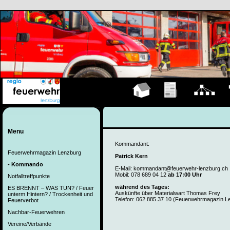
Hauptseite
Übungen
Organigramm
F
Menu
Kommandant:
Feuerwehrmagazin Lenzburg
Patrick Kern
- Kommando
E-Mail: kommandant@feuerwehr-lenzburg.ch
Mobil: 078 689 04 12
ab 17:00 Uhr
Notfalltreffpunkte
während des Tages:
ES BRENNT – WAS TUN? / Feuer
Auskünfte über Materialwart Thomas Frey
unterm Hintern? / Trockenheit und
Telefon: 062 885 37 10 (Feuerwehrmagazin L
Feuerverbot
Nachbar-Feuerwehren
Vereine/Verbände