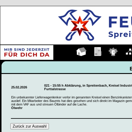
Hauptseite
Übungen
Einsätze
Organ
021 - 15:55 h Abklärung, in Spreitenbach, Kreisel Industr
25.02.2026
Furttalstrasse
Ein unbekannter Lieferwagenlenker verlor im genannten Kreisel einen Benzinkaniste
auslief. Ein Mitarbeiter des Baumts hat dies gesehen und sich direkt im Magazin gem
mit dem VAF aus und streuen Ölbinder auf die Lache.
Ölwehr
Zurück zur Auswahl