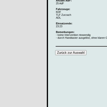
Anzahl AdF:
25 AdF
Fahrzeuge:
KDF
TLF Zurzach
ADL
Einsatzende:
23:23
Bemerkungen:
- keine Intervention ntowendig
- durch Handtaster ausgelöst, ohne klaren 
Zurück zur Auswahl