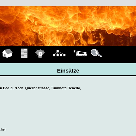
Hauptseite
Übungen
Einsätze
Organigramm
Fahrzeuge
Details
Einsätze
 in Bad Zurzach, Quellenstrasse, Turmhotel Tenedo,
ichen