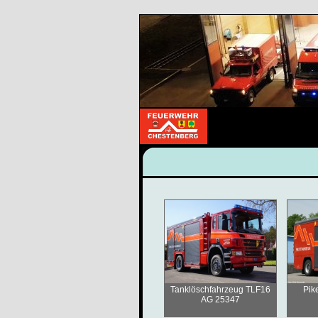
Tanklöschfahrzeug TLF16
Pik
AG 25347