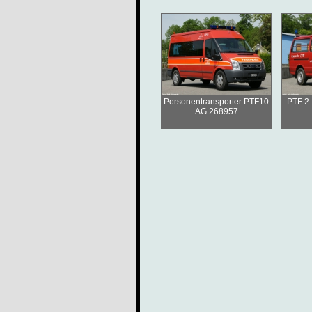
Personentransporter PTF10
PTF 2 
AG 268957