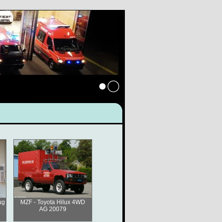
Anmelden
ug
MZF - Toyota Hilux 4WD
AG 20079