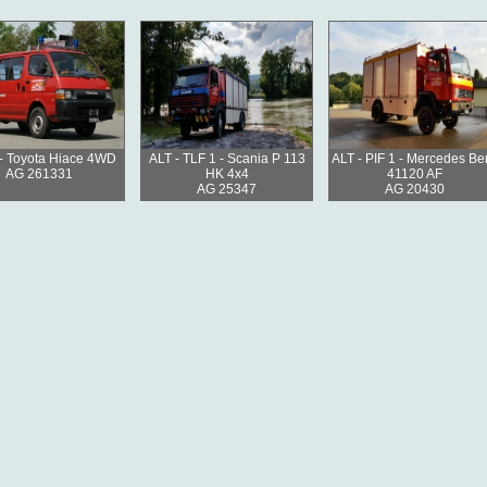
- Toyota Hiace 4WD
ALT - TLF 1 - Scania P 113
ALT - PIF 1 - Mercedes Be
AG 261331
HK 4x4
41120 AF
AG 25347
AG 20430