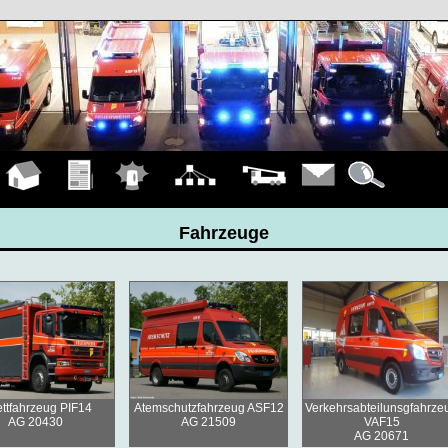
Hauptseite
Übungen
Einsätze
Organigramm
Fahrzeuge
Kontakt
Details
Fahrzeuge
ettfahrzeug PIF14
Atemschutzfahrzeug ASF12
Verkehrsabteilunsgfahrze
AG 20430
AG 21509
VAF15
AG 20671