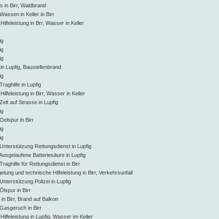
 in Birr, Waldbrand
Wassen in Keller in Birr
ilfeleistung in Brr, Wasser in Keller
ig
ig
ig
in Lupfig, Baustellenbrand
ig
Traghilfe in Lupfig
ilfeleistung in Birr, Wasser in Keller
Zelt auf Strasse in Lupfig
ig
Oelspur in Birr
ig
ig
 Unterstützung Rettungsdienst in Lupfig
 Ausgelaufene Batteriesäure in Lupfig
Traghilfe für Rettungsdienst in Birr
lung und technische Hilfeleistung in Birr, Verkehrsunfall
Unterstützung Polizei in Lupfig
Ölspur in Birr
 in Birr, Brand auf Balkon
 Gasgeruch in Birr
ilfeleistung in Lupfig, Wasser im Keller