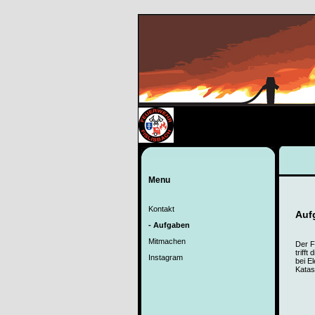
Menu
Kontakt
Auf
- Aufgaben
Mitmachen
Der F
triff
Instagram
bei E
Katas