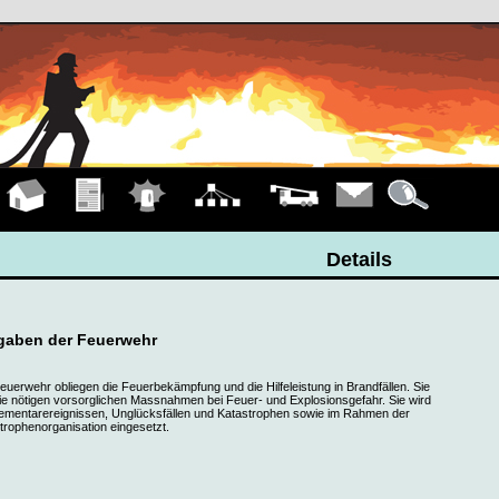
Hauptseite
Übungen
Einsätze
Organigramm
Fahrzeuge
Kontakt
Details
Details
gaben der Feuerwehr
euerwehr obliegen die Feuerbekämpfung und die Hilfeleistung in Brandfällen. Sie
t die nötigen vorsorglichen Massnahmen bei Feuer- und Explosionsgefahr. Sie wird
lementarereignissen, Unglücksfällen und Katastrophen sowie im Rahmen der
trophenorganisation eingesetzt.