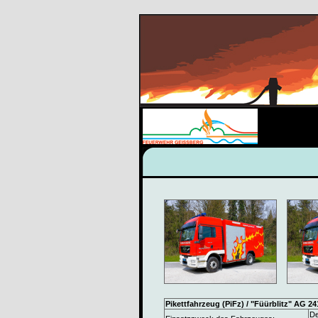
Pikettfahrzeug (PiFz) / "Füürblitz" AG 2
De