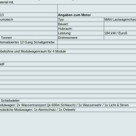
terial mit.
13
Angaben zum Motor
eumotech
Typ:
MAN Lastwagenchass
Bauart:
Hubraum:
Leistung:
184 kW / Euro5
 Tonnen
Drehmoment:
tomatisiertes 12 Gang Schaltgetriebe
bebühne und Modulwagenraum für 4 Module
AdF
 Schiebeleiter
dulwagen: 2x Wassertransport (je 600m Schlauch) / 1x Wasserwehr / 1x Licht & Strom
sätzliche Moduwagen: 1x Atemschutz / 1x Oelwehr