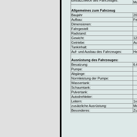
Einsatzzweck des Fahrzeuges:
Ma
Allgemeines zum Fahrzeug
Baujahr
20
Aufbau:
F
Dimensionen:
Fahrgestell:
Radstand:
Gewicht:
12
Getriebe:
Au
Tankinhalt:
Auf- und Ausbau des Fahrzeuges:
He
Ausrüstung des Fahrzeuges:
Besatzung:
6 
Pumpe:
Abgänge:
Normleistung der Pumpe:
Wassertank:
Schaumtank:
Pulvertank:
Autodrehleiter:
Leitern:
1x
zusätzliche Ausrüstung:
Mo
Besonderes:
Zu