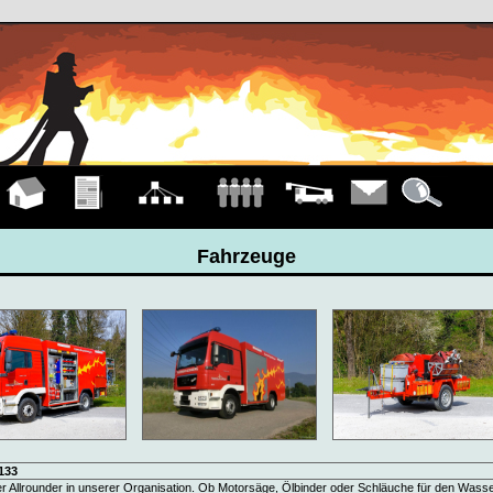
Hauptseite
Übungen
Organigramm
Mannschaft
Fahrzeuge
Kontakt
Details
Fahrzeuge
4133
r Allrounder in unserer Organisation. Ob Motorsäge, Ölbinder oder Schläuche für den Wasse