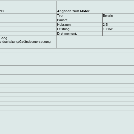
99
Angaben zum Motor
Typ:
Benzin
Bauart:
Hubraum:
2.5l
Leistung:
103kw
Drehmoment:
Gang
ndschaltung/Geländeuntersetzung