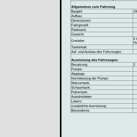
Allgemeines zum Fahrzeug
Baujahr
19
Aufbau:
Dimensionen:
Fahrgestell:
Radstand:
Gewicht:
5 
Getriebe:
Ha
Tankinhalt:
Auf- und Ausbau des Fahrzeuges:
Ausrüstung des Fahrzeuges:
Besatzung:
2
Pumpe:
Abgänge:
Normleistung der Pumpe:
Wassertank:
Schaumtank:
Pulvertank:
Autodrehleiter:
Leitern:
zusätzliche Ausrüstung:
Besonderes: