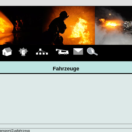
Hauptseite
Einsätze
Organigramm
Fahrzeuge
Kontakt
Details
Fahrzeuge
ansport/Zugfahrzeug