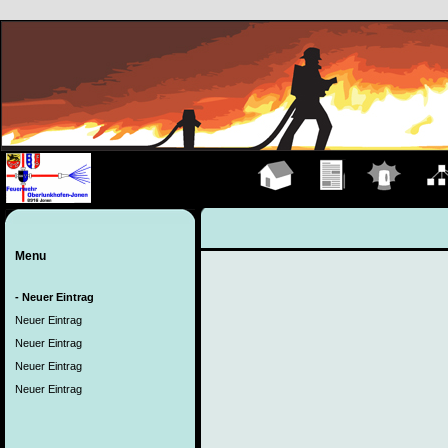
Hauptseite
Übungen
Einsätze
Organ
Menu
- Neuer Eintrag
Neuer Eintrag
Neuer Eintrag
Neuer Eintrag
Neuer Eintrag