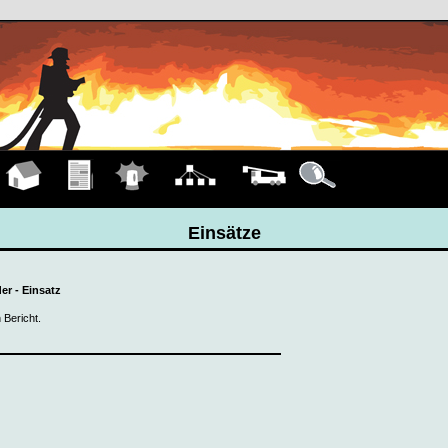
Hauptseite
Übungen
Einsätze
Organigramm
Fahrzeuge
Details
Einsätze
er - Einsatz
 Bericht.