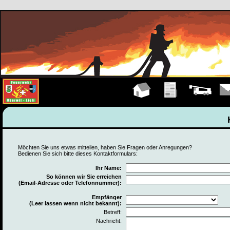
Hauptseite
Übungen
Fahrzeuge
Kont
Möchten Sie uns etwas mitteilen, haben Sie Fragen oder Anregungen?
Bedienen Sie sich bitte dieses Kontaktformulars:
Ihr Name:
So können wir Sie erreichen
(Email-Adresse oder Telefonnummer):
Empfänger
(Leer lassen wenn nicht bekannt):
Betreff:
Nachricht: