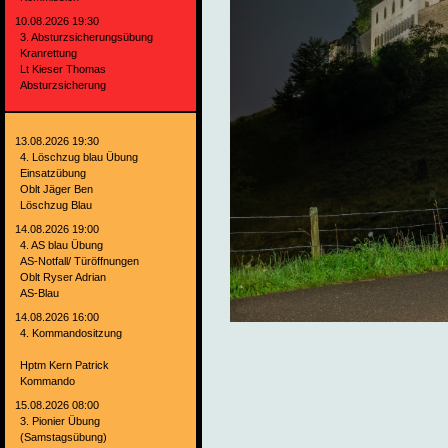
10.08.2026 19:30
3. Absturzsicherungsübung
Kranrettung
Lt Kieser Thomas
Absturzsicherung
13.08.2026 19:30
4. Löschzug blau Übung
Einsatzübung
Oblt Jäger Ben
Löschzug Blau
14.08.2026 19:00
4. AS blau Übung
AS-Notfall/ Türöffnungen
Oblt Ryser Adrian
AS-Blau
14.08.2026 16:00
4. Kommandositzung
Hptm Kern Patrick
Kommando
15.08.2026 08:00
3. Pionier Übung
(Samstagsübung)