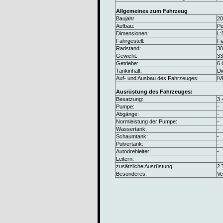
Allgemeines zum Fahrzeug
Baujahr
20
Aufbau:
Pe
Dimensionen:
L:
Fahrgestell:
Fi
Radstand:
3
Gewicht:
33
Getriebe:
6 
Tankinhalt:
Di
Auf- und Ausbau des Fahrzeuges:
IV
Ausrüstung des Fahrzeuges:
Besatzung:
3 
Pumpe:
-
Abgänge:
-
Normleistung der Pumpe:
-
Wassertank:
-
Schaumtank:
-
Pulvertank:
-
Autodrehleiter:
-
Leitern:
-
zusätzliche Ausrüstung:
2 
Besonderes:
Ve