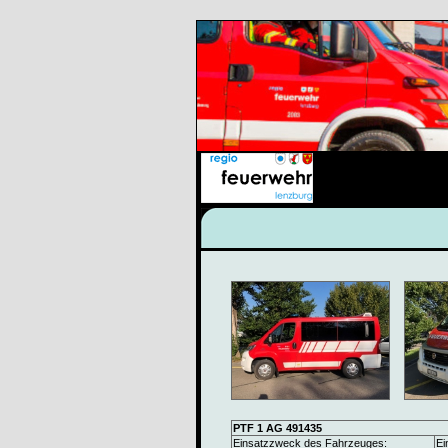
PTF 1 AG 491435
Einsatzzweck des Fahrzeuges:
Ei