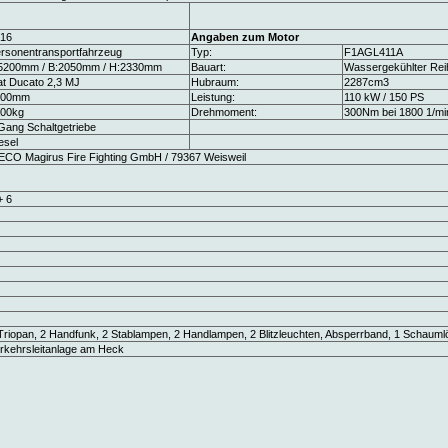
16
Angaben zum Motor
rsonentransportfahrzeug
Typ:
F1AGL411A
5200mm / B:2050mm / H:2330mm
Bauart:
Wassergekühlter Reih
at Ducato 2,3 MJ
Hubraum:
2287cm3
000mm
Leistung:
110 kW / 150 PS
00kg
Drehmoment:
300Nm bei 1800 1/mi
Gang Schaltgetriebe
esel
ECO Magirus Fire Fighting GmbH / 79367 Weisweil
+ 6
Triopan, 2 Handfunk, 2 Stablampen, 2 Handlampen, 2 Blitzleuchten, Absperrband, 1 Schaumlö
rkehrsleitanlage am Heck