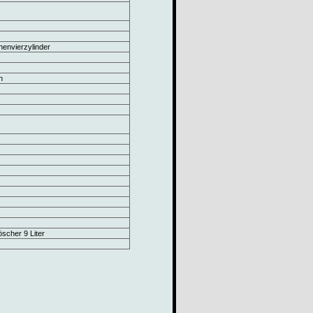
envierzylinder
n
scher 9 Liter