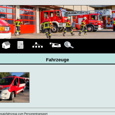
Hauptseite
Übungen
Organigramm
Fahrzeuge
Details
Fahrzeuge
nsatzfahrzeug zum Personentransport