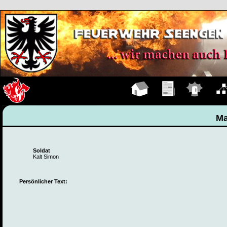
Hauptseite
Übungen
Einsätze
Organ
Ma
Soldat
Kalt Simon
Persönlicher Text: