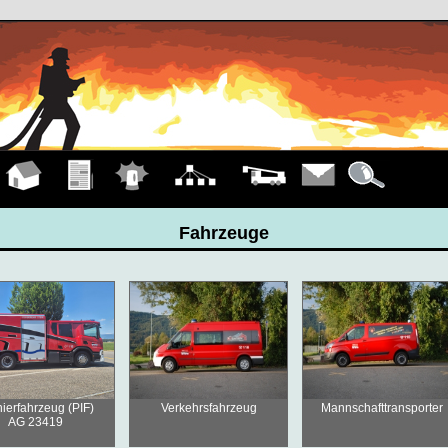
Hauptseite
Übungen
Einsätze
Organigramm
Fahrzeuge
Kontakt
Details
Fahrzeuge
ierfahrzeug (PIF)
Verkehrsfahrzeug
Mannschafttransporter
AG 23419