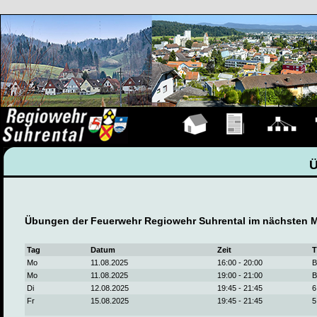
Hauptseite
Übungen
Organigramm
F
Übungen der Feuerwehr Regiowehr Suhrental im nächsten 
Tag
Datum
Zeit
T
Mo
11.08.2025
16:00 - 20:00
B
Mo
11.08.2025
19:00 - 21:00
B
Di
12.08.2025
19:45 - 21:45
6
Fr
15.08.2025
19:45 - 21:45
5