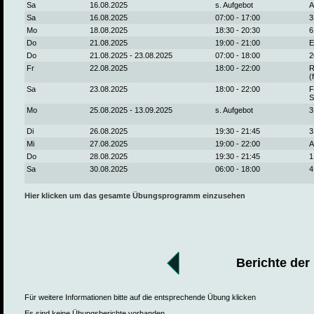
Sa
16.08.2025
s. Aufgebot
A
Sa
16.08.2025
07:00 - 17:00
3
Mo
18.08.2025
18:30 - 20:30
6
Do
21.08.2025
19:00 - 21:00
E
Do
21.08.2025 - 23.08.2025
07:00 - 18:00
2
Fr
22.08.2025
18:00 - 22:00
R
(
Sa
23.08.2025
18:00 - 22:00
F
S
Mo
25.08.2025 - 13.09.2025
s. Aufgebot
3
Di
26.08.2025
19:30 - 21:45
3
Mi
27.08.2025
19:00 - 22:00
A
Do
28.08.2025
19:30 - 21:45
1
Sa
30.08.2025
06:00 - 18:00
4
Hier klicken um das gesamte Übungsprogramm einzusehen
Berichte der
Für weitere Informationen bitte auf die entsprechende Übung klicken
Es sind keine Übungsberichte vorhanden.