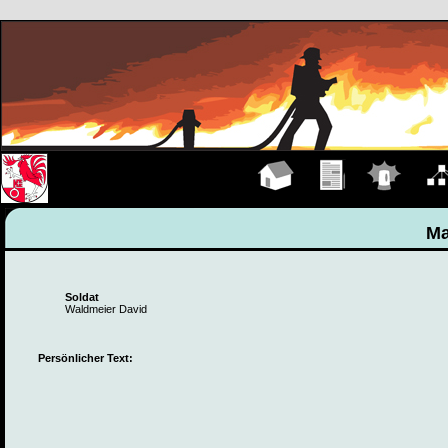
Hauptseite
Übungen
Einsätze
Organ
Ma
Soldat
Waldmeier David
Persönlicher Text: