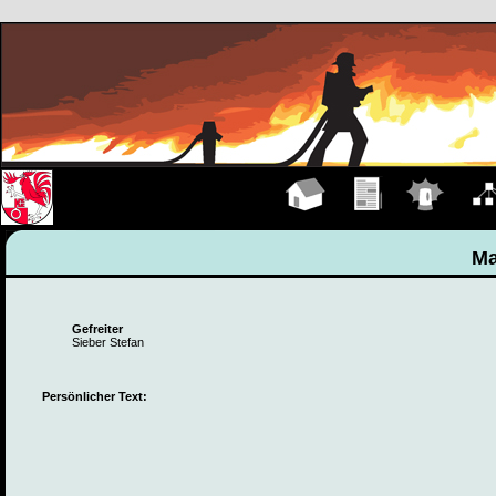
Hauptseite
Übungen
Einsätze
Organ
Ma
Gefreiter
Sieber Stefan
Persönlicher Text: