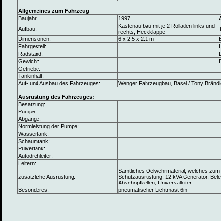
Allgemeines zum Fahrzeug
Baujahr
1997
Kastenaufbau mit je 2 Rolladen links und
Aufbau:
rechts, Heckklappe
Dimensionen:
6 x 2.5 x 2.1 m
B
Fahrgestell:
Radstand:
L
Gewicht:
Getriebe:
Tankinhalt:
Auf- und Ausbau des Fahrzeuges:
Wenger Fahrzeugbau, Basel / Tony Brändl
Ausrüstung des Fahrzeuges:
Besatzung:
Pumpe:
Abgänge:
Normleistung der Pumpe:
Wassertank:
Schaumtank:
Pulvertank:
Autodrehleiter:
Leitern:
Sämtliches Oelwehrmaterial, welches zum 
zusätzliche Ausrüstung:
Schutzausrüstung, 12 kVA Generator, Beleu
Abschöpfkellen, Universalleiter
Besonderes:
pneumatischer Lichtmast 6m