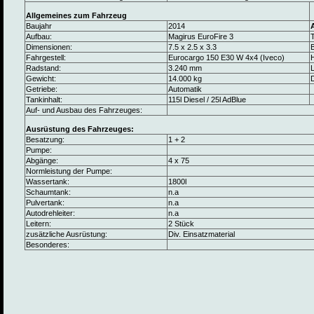
Allgemeines zum Fahrzeug
Baujahr
2014
Aufbau:
Magirus EuroFire 3
Dimensionen:
7.5 x 2.5 x 3.3
B
Fahrgestell:
Eurocargo 150 E30 W 4x4 (Iveco)
Radstand:
3.240 mm
L
Gewicht:
14.000 kg
Getriebe:
Automatik
Tankinhalt:
115l Diesel / 25l AdBlue
Auf- und Ausbau des Fahrzeuges:
Ausrüstung des Fahrzeuges:
Besatzung:
1 + 2
Pumpe:
Abgänge:
4 x 75
Normleistung der Pumpe:
Wassertank:
1800l
Schaumtank:
n.a
Pulvertank:
n.a
Autodrehleiter:
n.a
Leitern:
2 Stück
zusätzliche Ausrüstung:
Div. Einsatzmaterial
Besonderes: