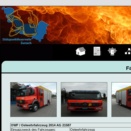
Hauptseite
Übungen
Einsätze
Organ
F
OWF / Oelwehrfahrzeug 2014 AG 21587
Einsatzzweck des Fahrzeuges:
Oelwehrfahrzeug