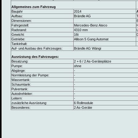
Allgemeines zum Fahrzeug
Baujahr
2014
Aufbau:
Brändle AG
Dimensionen:
B
Fahrgestell:
Mercedes-Benz Ateco
Radstand:
4310 mm
L
Gewicht:
16t
Getriebe:
Allison 5 Gang Automat
Tankinhalt:
Auf- und Ausbau des Fahrzeuges:
Brändle AG Wängi
Ausrüstung des Fahrzeuges:
Besatzung:
2 + 6 / 2 As-Geräteplätze
Pumpe:
ohne
Abgänge:
-
Normleistung der Pumpe:
-
Wassertank:
-
Schaumtank:
-
Pulvertank:
-
Autodrehleiter:
-
Leitern:
-
zusätzliche Ausrüstung:
6 Rollmodule
Besonderes:
2 As-Geräte