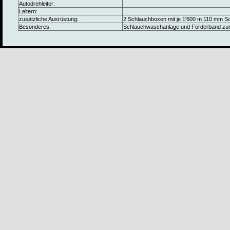
Autodrehleiter:
Leitern:
zusätzliche Ausrüstung:
2 Schlauchboxen mit je 1'600 m 110 mm Sc
Besonderes:
Schlauchwaschanlage und Förderband zu