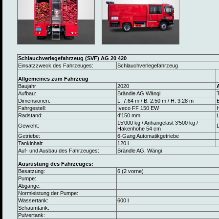
Schlauchverlegefahrzeug (SVF) AG 20 420
Einsatzzweck des Fahrzeuges:
Schlauchverlegefahrzeug
Allgemeines zum Fahrzeug
Baujahr
2020
Aufbau:
Brändle AG Wängi
Dimensionen:
L: 7.64 m / B: 2.50 m / H: 3.28 m
B
Fahrgestell:
Iveco FF 150 EW
Radstand:
4'150 mm
L
15'000 kg / Anhängelast 3'500 kg /
Gewicht:
Hakenhöhe 54 cm
Getriebe:
6-Gang Automatikgetriebe
Tankinhalt:
120 l
Auf- und Ausbau des Fahrzeuges:
Brändle AG, Wängi
Ausrüstung des Fahrzeuges:
Besatzung:
6 (2 vorne)
Pumpe:
Abgänge:
Normleistung der Pumpe:
Wassertank:
600 l
Schaumtank:
Pulvertank: