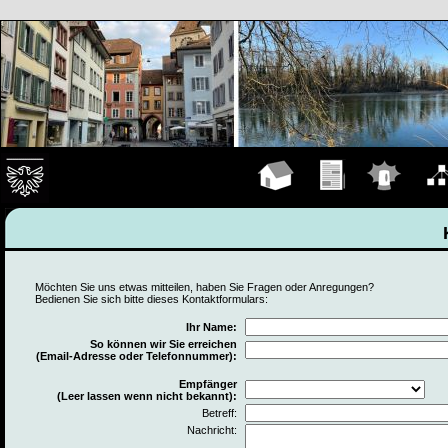
Hauptseite
Übungen
Einsätze
Organ
Möchten Sie uns etwas mitteilen, haben Sie Fragen oder Anregungen?
Bedienen Sie sich bitte dieses Kontaktformulars:
Ihr Name:
So können wir Sie erreichen
(Email-Adresse oder Telefonnummer):
Empfänger
(Leer lassen wenn nicht bekannt):
Betreff:
Nachricht: