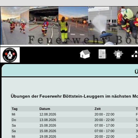
Hauptseite
Übungen
Einsätze
Organ
Übungen der Feuerwehr Böttstein-Leuggern im nächsten Mo
Tag
Datum
Zeit
T
Mi
12.08.2026
20:00 - 22:00
F
Do
13.08.2026
20:00 - 22:00
5
Sa
15.08.2026
07:00 - 17:00
3
Sa
15.08.2026
07:00 - 17:00
3
Mi
19.08.2026
20:00 - 22:00
3