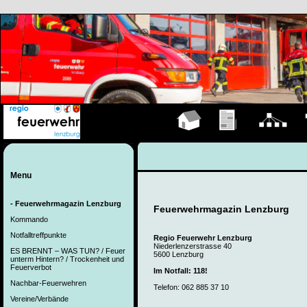
Hauptseite
Übungen
Organigramm
F
Menu
- Feuerwehrmagazin Lenzburg
Feuerwehrmagazin Lenzburg
Kommando
Notfalltreffpunkte
Regio Feuerwehr Lenzburg
Niederlenzerstrasse 40
ES BRENNT – WAS TUN? / Feuer
5600 Lenzburg
unterm Hintern? / Trockenheit und
Feuerverbot
Im Notfall: 118!
Nachbar-Feuerwehren
Telefon: 062 885 37 10
Vereine/Verbände