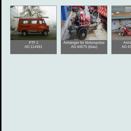
PTF 2
Anhänger für Motorspritze
Anhä
AG 114491
AG 44675 (blau)
AG 43