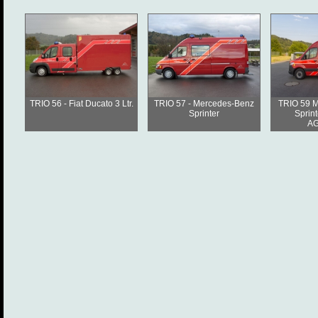
TRIO 56 - Fiat Ducato 3 Ltr.
TRIO 57 - Mercedes-Benz
TRIO 59 
Sprinter
Sprin
AG