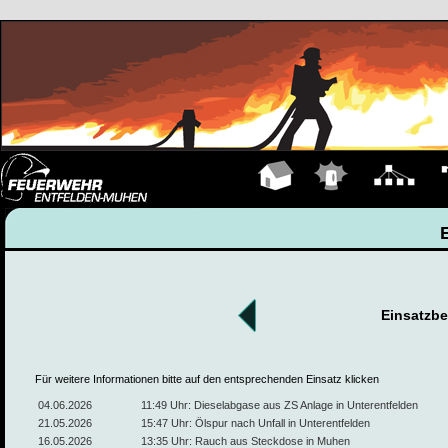
Hauptseite
Einsätze
Organigramm
Fa
Einsatzbe
Für weitere Informationen bitte auf den entsprechenden Einsatz klicken
04.06.2026
11:49 Uhr: Dieselabgase aus ZS Anlage in Unterentfelden
21.05.2026
15:47 Uhr: Ölspur nach Unfall in Unterentfelden
16.05.2026
13:35 Uhr: Rauch aus Steckdose in Muhen