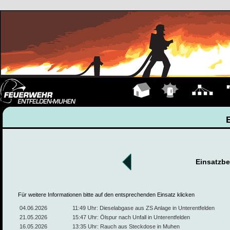
Hauptseite
Einsätze
Organigramm
Fa
Einsatzbe
Für weitere Informationen bitte auf den entsprechenden Einsatz klicken
04.06.2026
11:49 Uhr: Dieselabgase aus ZS Anlage in Unterentfelden
21.05.2026
15:47 Uhr: Ölspur nach Unfall in Unterentfelden
16.05.2026
13:35 Uhr: Rauch aus Steckdose in Muhen