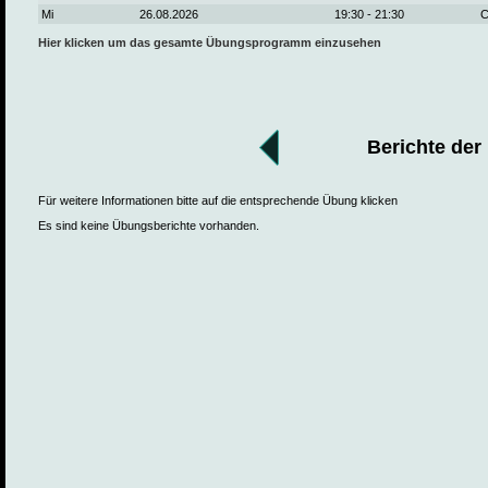
Mi
26.08.2026
19:30 - 21:30
C
Hier klicken um das gesamte Übungsprogramm einzusehen
Berichte der
Für weitere Informationen bitte auf die entsprechende Übung klicken
Es sind keine Übungsberichte vorhanden.