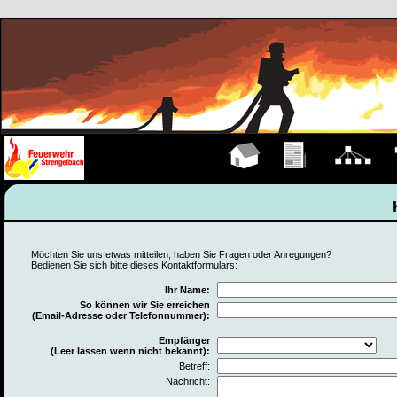
Hauptseite
Übungen
Organigramm
F
Möchten Sie uns etwas mitteilen, haben Sie Fragen oder Anregungen?
Bedienen Sie sich bitte dieses Kontaktformulars:
Ihr Name:
So können wir Sie erreichen
(Email-Adresse oder Telefonnummer):
Empfänger
(Leer lassen wenn nicht bekannt):
Betreff:
Nachricht: