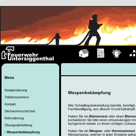
Hauptseite
Übungen
Einsätze
Organ
Menu
Notalarmierung
Wespenbekämpfung
Telefonnummern
Kontakt
Wer Schädlingsbekämpfung betreibt, benötigt 
Fachbewilligung, aus diesem Grund bekämpft
Stichwortverzeichnis
Haben Sie ein
Bienennest
oder einen
Biene
Rekrutierung
kontaktieren Sie bitte einen ortsansässigen I
fachgerecht wieder zu ihrem richtigen Zuhaus
Übungsabmeldung
Haben Sie ein
Wespen-
oder
Hornissennest
- Wespenbekämpfung
Wespenspray, welcher in jeder Drogerie gekauf