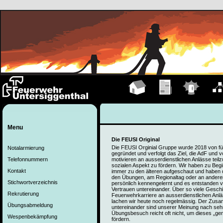
Hauptseite
Übungen
Einsätze
Organ
Menu
Die FEUSI Original
Die FEUSI Orginial Gruppe wurde 2018 von fü
Notalarmierung
gegründet und verfolgt das Ziel, die AdF und
Telefonnummern
motivieren an ausserdienstlichen Anlässe tei
sozialen Aspekt zu fördern. Wir haben zu Beg
Kontakt
immer zu den älteren aufgeschaut und haben 
den Übungen, am Regionaltag oder an andere
Stichwortverzeichnis
persönlich kennengelernt und es entstanden 
Vertrauen untereinander. Über so viele Geschic
Rekrutierung
Feuerwehrkarriere an ausserdienstlichen Anl
lachen wir heute noch regelmässig. Der Zusa
Übungsabmeldung
untereinander sind unserer Meinung nach sehr 
Übungsbesuch reicht oft nicht, um dieses „
Wespenbekämpfung
fördern.